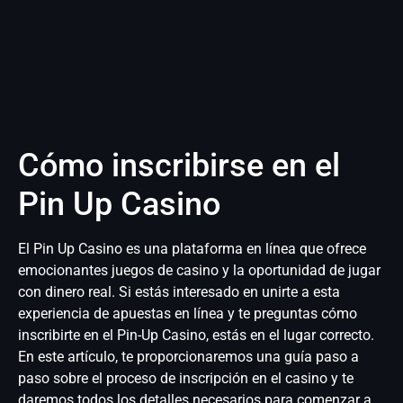
Ox
Jugar
Jugar
Jugar
DEMO
DEMO
DEMO
Cómo inscribirse en el
Pin Up Casino
El Pin Up Casino es una plataforma en línea que ofrece
emocionantes juegos de casino y la oportunidad de jugar
con dinero real. Si estás interesado en unirte a esta
experiencia de apuestas en línea y te preguntas cómo
inscribirte en el Pin-Up Casino, estás en el lugar correcto.
En este artículo, te proporcionaremos una guía paso a
paso sobre el proceso de inscripción en el casino y te
daremos todos los detalles necesarios para comenzar a