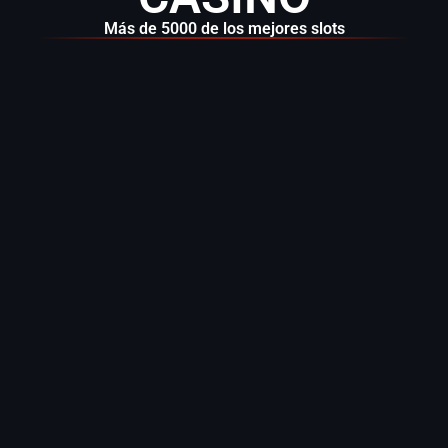
Más de 5000 de los mejores slots
Fortune
Coin
Super
Gems 2
Volcano
Grand
Link
Jugar
Jugar
Express
Jugar
DEMO
DEMO
DEMO
Fortune
Avion
Balloon