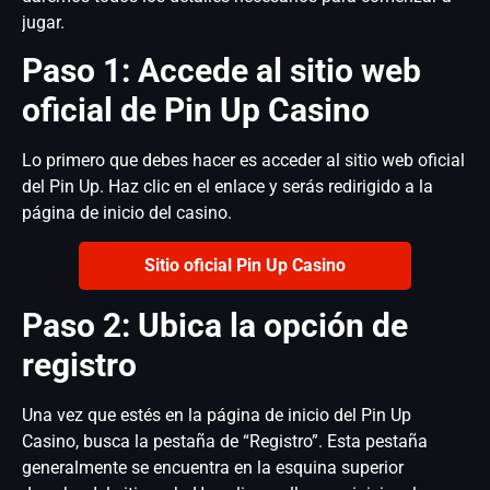
jugar.
Paso 1: Accede al sitio web
oficial de Pin Up Casino
Lo primero que debes hacer es acceder al sitio web oficial
del Pin Up. Haz clic en el enlace y serás redirigido a la
página de inicio del casino.
Sitio oficial Pin Up Casino
Paso 2: Ubica la opción de
registro
Una vez que estés en la página de inicio del Pin Up
Casino, busca la pestaña de “Registro”. Esta pestaña
generalmente se encuentra en la esquina superior