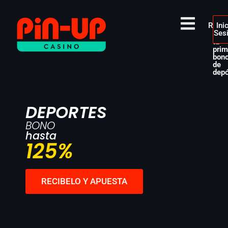
Regí
Regis
Ini
y
Ses
con
tu
prim
bon
de
depó
DEPORTES
BONO
hasta
125%
RECIBELO Y APUESTA