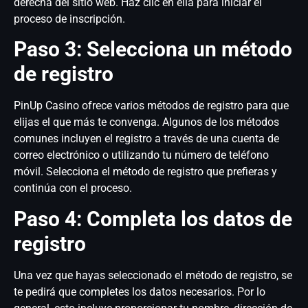
derecha del sitio web. Haz clic en ella para iniciar el
proceso de inscripción.
Paso 3: Selecciona un método
de registro
PinUp Casino ofrece varios métodos de registro para que
elijas el que más te convenga. Algunos de los métodos
comunes incluyen el registro a través de una cuenta de
correo electrónico o utilizando tu número de teléfono
móvil. Selecciona el método de registro que prefieras y
continúa con el proceso.
Paso 4: Completa los datos de
registro
Una vez que hayas seleccionado el método de registro, se
te pedirá que completes los datos necesarios. Por lo