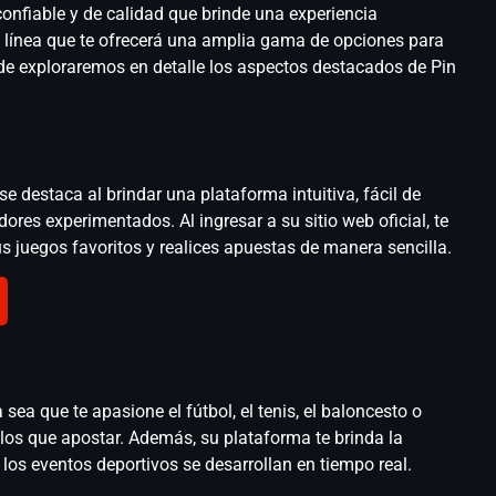
nfiable y de calidad que brinde una experiencia
n línea que te ofrecerá una amplia gama de opciones para
nde exploraremos en detalle los aspectos destacados de Pin
se destaca al brindar una plataforma intuitiva, fácil de
res experimentados. Al ingresar a su sitio web oficial, te
s juegos favoritos y realices apuestas de manera sencilla.
ea que te apasione el fútbol, el tenis, el baloncesto o
los que apostar. Además, su plataforma te brinda la
los eventos deportivos se desarrollan en tiempo real.