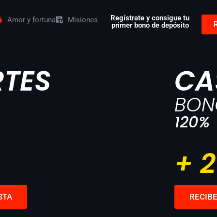
Regístrate y consigue tu
Amor y fortuna
Misiones
R
primer bono de depósito
TES
CA
BON
120%
+ 
STA
RECIBE