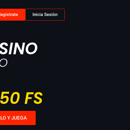
egistrate
Inicia Sesión
SINO
O
250 FS
LO Y JUEGA