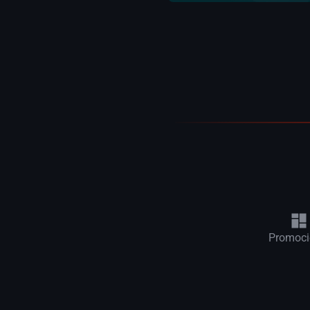
Promoci
Fortune Gems 2