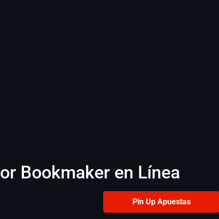
Jugar
DEMO
Avion
B
Jugar
DEMO
jor Bookmaker en Línea
Pin Up Apuestas