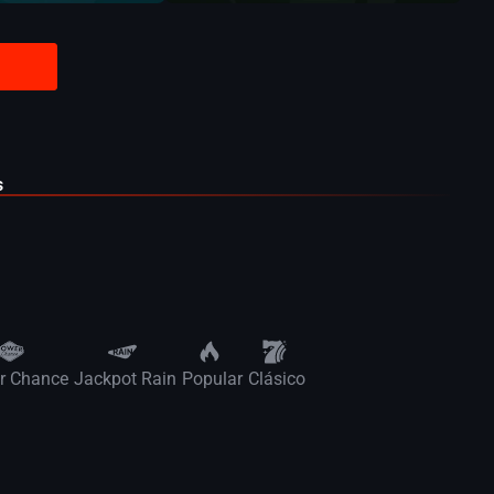
s
r Chance
Jackpot Rain
Popular
Clásico
d Link Express
Fruit Party Deluxe